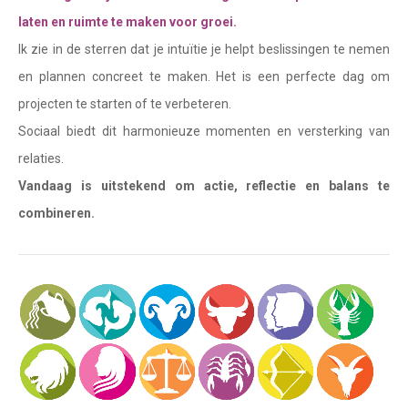
Waterman
laten en ruimte te maken voor groei.
Vissen
Ik zie in de sterren dat je intuïtie je helpt beslissingen te nemen
en plannen concreet te maken. Het is een perfecte dag om
Ram
projecten te starten of te verbeteren.
Stier
Sociaal biedt dit harmonieuze momenten en versterking van
Tweelingen
relaties.
Vandaag is uitstekend om actie, reflectie en balans te
Kreeft
combineren.
Leeuw
Maagd
Weegschaal
Schorpioen
Boogschutter
Steenbok