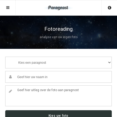
Sluit menu
Sluit menu
MENU LIVEWAARZEGSTER.NL
UW PARAGNOSTACCOUNT
Fotoreading
analyse van uw eigen foto
Home
Login
Account
Aanmaken
Paragnosten
Wachtwoord
Login
Aanmaken
Vind paragnost
Wachtwoord
COPYRIGHT 08 - 2026 MOBIEL V 2.0
Fotoreading
LIVEWAARZEGSTER.NL
Horoscoop
12
Kies uw foto