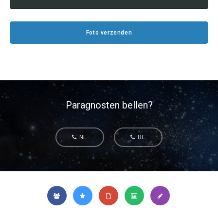
Tarotkaart
Waterman
Vissen
Getuigenissen
Foto verzenden
Ram
Belverzoek
Stier
Vragen?
Tweelingen
Info
Kreeft
Paragnosten bellen?
Leeuw
Privacybeleid
NL
BE
Maagd
Desktop website
Weegschaal
Sluit menu
Schorpioen
Boogschutter
CONTACT
Steenbok