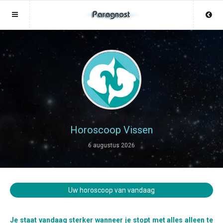
Sluit menu
Sluit menu
MENU LIVEWAARZEGSTER.NL
UW PARAGNOSTACCOUNT
Home
Login
Account
Aanmaken
Paragnosten
Wachtwoord
Login
Horoscoop Vissen
Aanmaken
6 augustus 2026
Vind paragnost
Wachtwoord
COPYRIGHT 08 - 2026 MOBIEL V 2.0
Fotoreading
LIVEWAARZEGSTER.NL
Uw horoscoop van vandaag
Horoscoop
12
Je staat vandaag sterker wanneer je stopt met alles alleen te