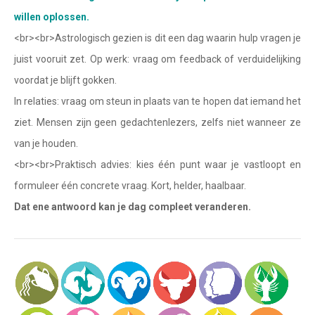
Waterman
willen oplossen.
Vissen
<br><br>Astrologisch gezien is dit een dag waarin hulp vragen je
juist vooruit zet. Op werk: vraag om feedback of verduidelijking
Ram
voordat je blijft gokken.
Stier
In relaties: vraag om steun in plaats van te hopen dat iemand het
Tweelingen
ziet. Mensen zijn geen gedachtenlezers, zelfs niet wanneer ze
van je houden.
Kreeft
<br><br>Praktisch advies: kies één punt waar je vastloopt en
Leeuw
formuleer één concrete vraag. Kort, helder, haalbaar.
Maagd
Dat ene antwoord kan je dag compleet veranderen.
Weegschaal
Schorpioen
Boogschutter
Steenbok