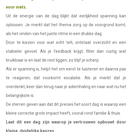
Waterman
voor niets.
Vissen
Uit de energie van de dag blijkt dat eerlijkheid spanning kan
oplossen. Je merkt dat het thema zorg op de voorgrond komt,
Ram
als het vinden van het juiste ritme in een drukke dag.
Stier
Door te kiezen voor wat echt telt, ontstaat overzicht en een
Tweelingen
stabieler gevoel. Als je feedback krijgt, filter dan rustig wat
bruikbaar is en laat de rest liggen; zo blijf je scherp.
Kreeft
Als er spanning is, helpt het om eerst te luisteren en daarna pas
Leeuw
te reageren; dat voorkomt escalatie. Als je merkt dat je
Maagd
overdenkt, keer dan terug naar je ademhaling en naar wat nu het
belangrijkste is.
Weegschaal
De sterren geven aan dat dit precies het soort dag is waarop een
Schorpioen
kleine correctie grote impact heeft, vooral rond familie & thuis.
Boogschutter
Laat dit een dag zijn waarop je vertrouwen opbouwt door
kleine, duidelijke keuzes.
Steenbok