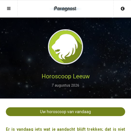
Sluit menu
Sluit menu
MENU LIVEWAARZEGSTER.NL
UW PARAGNOSTACCOUNT
Home
Login
Account
Aanmaken
Paragnosten
Wachtwoord
Login
Horoscoop Leeuw
Aanmaken
7 augustus 2026
Vind paragnost
Wachtwoord
COPYRIGHT 08 - 2026 MOBIEL V 2.0
Fotoreading
LIVEWAARZEGSTER.NL
Uw horoscoop van vandaag
Horoscoop
12
Er is vandaag iets wat je aandacht blijft trekken; dat is niet