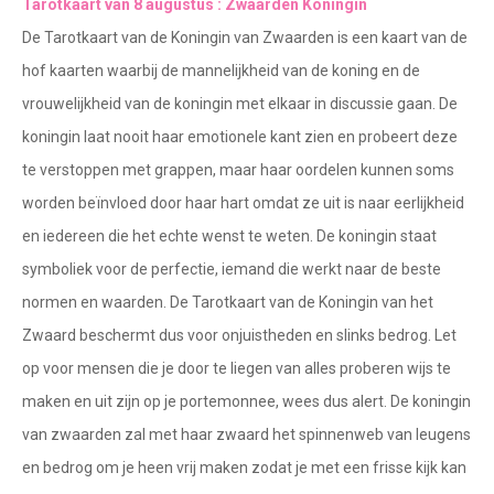
Tarotkaart van 8 augustus : Zwaarden Koningin
Tarotkaart
Waterman
De Tarotkaart van de Koningin van Zwaarden is een kaart van de
Vissen
Getuigenissen
hof kaarten waarbij de mannelijkheid van de koning en de
Ram
vrouwelijkheid van de koningin met elkaar in discussie gaan. De
Belverzoek
koningin laat nooit haar emotionele kant zien en probeert deze
Stier
te verstoppen met grappen, maar haar oordelen kunnen soms
Vragen?
Tweelingen
worden beïnvloed door haar hart omdat ze uit is naar eerlijkheid
Info
Kreeft
en iedereen die het echte wenst te weten. De koningin staat
symboliek voor de perfectie, iemand die werkt naar de beste
Leeuw
Privacybeleid
normen en waarden. De Tarotkaart van de Koningin van het
Maagd
Zwaard beschermt dus voor onjuistheden en slinks bedrog. Let
Desktop website
Weegschaal
op voor mensen die je door te liegen van alles proberen wijs te
Sluit menu
maken en uit zijn op je portemonnee, wees dus alert. De koningin
Schorpioen
van zwaarden zal met haar zwaard het spinnenweb van leugens
Boogschutter
en bedrog om je heen vrij maken zodat je met een frisse kijk kan
CONTACT
Steenbok